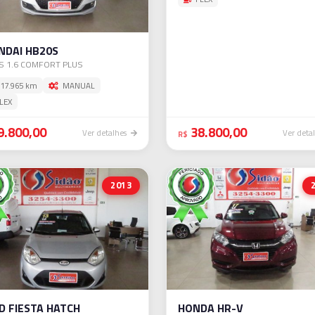
NDAI HB20S
S 1.6 COMFORT PLUS
17.965 km
MANUAL
LEX
9.800,00
38.800,00
Ver detalhes
Ver deta
R$
2013
D FIESTA HATCH
HONDA HR-V