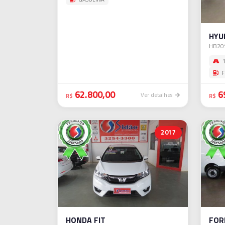
HYU
HB20
1
F
62.800,00
6
Ver detalhes
R$
R$
2017
HONDA FIT
FOR