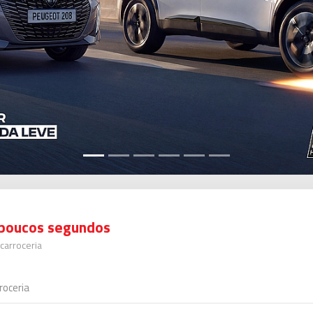
poucos segundos
carroceria
roceria