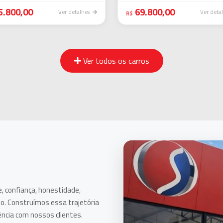
5.800,00
69.800,00
Ver detalhes
Ver deta
ção
Avalie seu usado
R$
 para você.
Venda ou dê na troca com aval
Avaliar meu carro
Ver todos os carros
, confiança, honestidade,
o. Construímos essa trajetória
ência com nossos clientes.