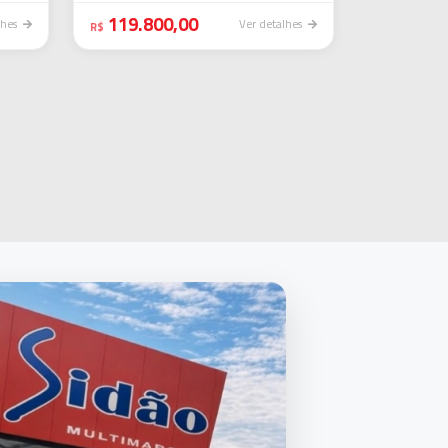
119.800,00
lhes
Ver detalhes
R$
iação rápida e justa.