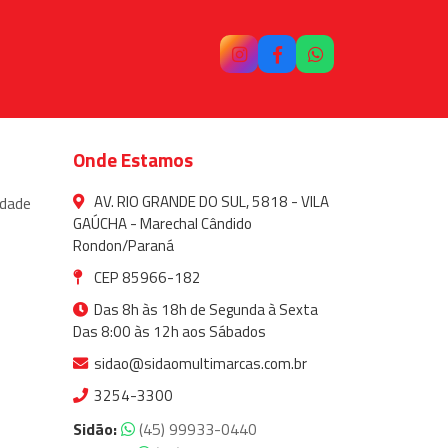
Onde Estamos
AV. RIO GRANDE DO SUL, 5818 - VILA
idade
GAÚCHA - Marechal Cândido
Rondon/Paraná
CEP 85966-182
Das 8h às 18h de Segunda à Sexta
Das 8:00 às 12h aos Sábados
sidao@sidaomultimarcas.com.br
3254-3300
Sidão:
(45) 99933-0440