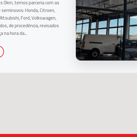
os 0km, temos parceria com as
e seminovos: Honda, Citroen,
Mitsubishi, Ford, Volkswagen,
os, de procedência, revisados
a na hora da...