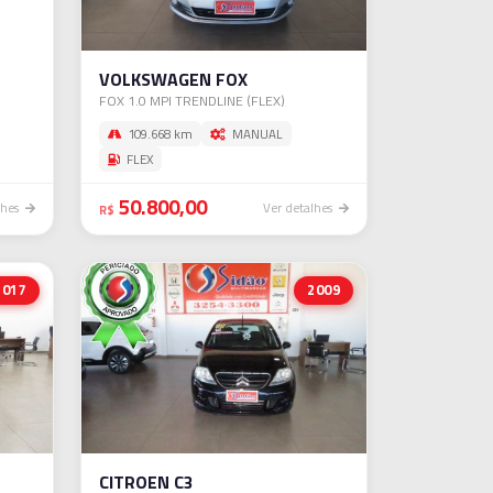
VOLKSWAGEN FOX
FOX 1.0 MPI TRENDLINE (FLEX)
109.668 km
MANUAL
FLEX
50.800,00
lhes
Ver detalhes
R$
2017
2009
CITROEN C3