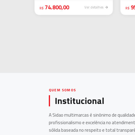
74.800,00
9
Ver detalhes
Financiamento sem complica
R$
R$
Simule em minutos e veja as melhores condições
Simular financiamento
QUEM SOMOS
Institucional
A Sidao multimarcas é sinônimo de qualidade
profissionalismo e excelência no atendiment
sólida baseada no respeito e total transpar