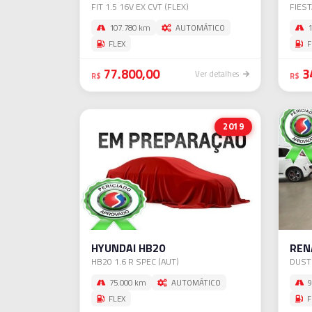
FIT 1.5 16V EX CVT (FLEX)
FIEST
107.780 km
AUTOMÁTICO
1
FLEX
F
77.800,00
3
Ver detalhes
R$
R$
2019
HYUNDAI HB20
REN
HB20 1.6 R SPEC (AUT)
DUST
75.000 km
AUTOMÁTICO
9
FLEX
F