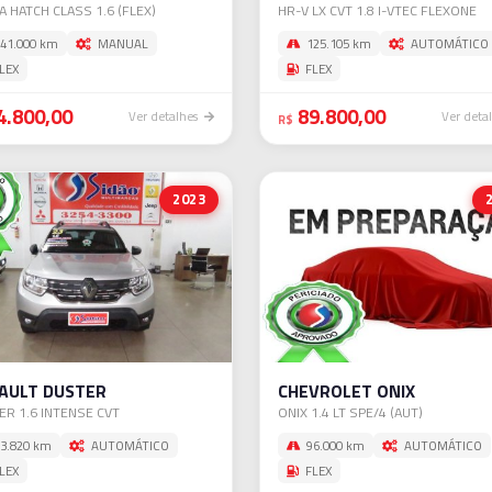
A HATCH CLASS 1.6 (FLEX)
HR-V LX CVT 1.8 I-VTEC FLEXONE
41.000 km
MANUAL
125.105 km
AUTOMÁTICO
LEX
FLEX
4.800,00
89.800,00
Ver detalhes
Ver deta
R$
2023
AULT DUSTER
CHEVROLET ONIX
ER 1.6 INTENSE CVT
ONIX 1.4 LT SPE/4 (AUT)
3.820 km
AUTOMÁTICO
96.000 km
AUTOMÁTICO
LEX
FLEX