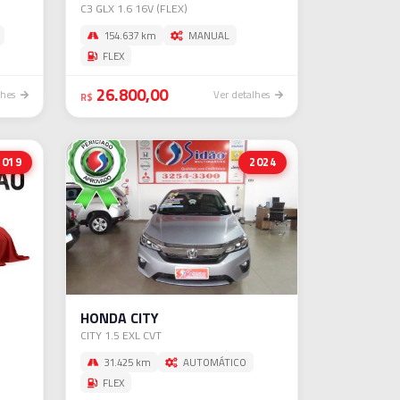
C3 GLX 1.6 16V (FLEX)
154.637 km
MANUAL
FLEX
26.800,00
lhes
Ver detalhes
R$
2019
2024
HONDA CITY
CITY 1.5 EXL CVT
31.425 km
AUTOMÁTICO
FLEX