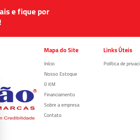
is e fique por
!
Mapa do Site
Links Úteis
Início
Política de privac
Nosso Estoque
0 KM
Financiamento
Sobre a empresa
Contato