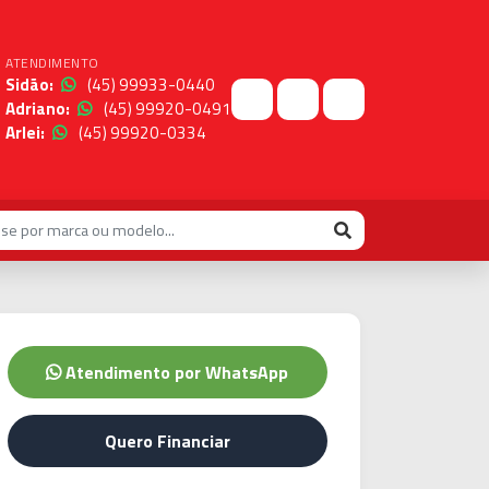
ATENDIMENTO
Sidão:
(45) 99933-0440
Adriano:
(45) 99920-0491
Arlei:
(45) 99920-0334
Atendimento por WhatsApp
Quero Financiar