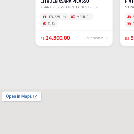
CITROEN XSARA PICASSO
FIA
XSARA PICASSO GLX 1.6 16V (FLEX)
STRA
174.628 km
MANUAL
3
FLEX
F
24.800,00
9
Ver detalhes
R$
R$