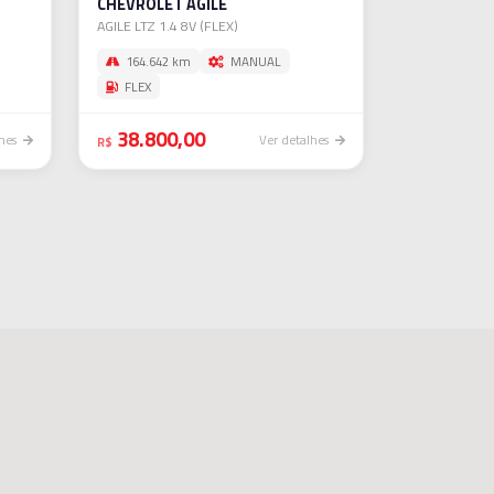
CHEVROLET AGILE
AGILE LTZ 1.4 8V (FLEX)
164.642 km
MANUAL
FLEX
38.800,00
lhes
Ver detalhes
R$