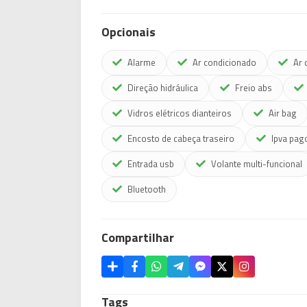
Opcionais
Alarme
Ar condicionado
Ar 
Direção hidráulica
Freio abs
Vidros elétricos dianteiros
Air bag
Encosto de cabeça traseiro
Ipva pag
Entrada usb
Volante multi-funcional
Bluetooth
Compartilhar
Tags