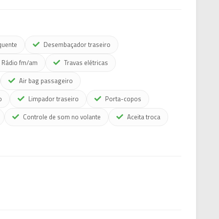
quente
Desembaçador traseiro
Rádio fm/am
Travas elétricas
Air bag passageiro
o
Limpador traseiro
Porta-copos
Controle de som no volante
Aceita troca