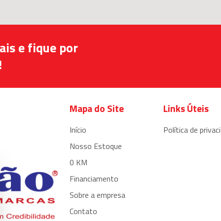
is e fique por
!
Mapa do Site
Links Úteis
Início
Política de privac
Nosso Estoque
0 KM
Financiamento
Sobre a empresa
Contato