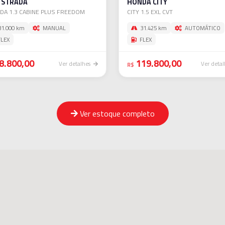
T STRADA
HONDA CITY
DA 1.3 CABINE PLUS FREEDOM
CITY 1.5 EXL CVT
1.000 km
MANUAL
31.425 km
AUTOMÁTICO
LEX
FLEX
8.800,00
119.800,00
Ver detalhes
Ver deta
R$
Ver estoque completo