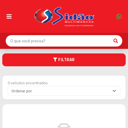
INÍCIO
NOSSO
ESTOQUE
0
KM
FILTRAR
FINANCIAMENTO
0 veículos encontrados
SOBRE
A
EMPRESA
CONTATO
SIDÃO