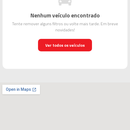
(45)
99933-
0440
Nenhum veículo encontrado
ADRIANO
Tente remover alguns filtros ou volte mais tarde. Em breve
(45)
novidades!
99920-
0491
Ver todos os veículos
ARLEI
(45)
99920-
0334