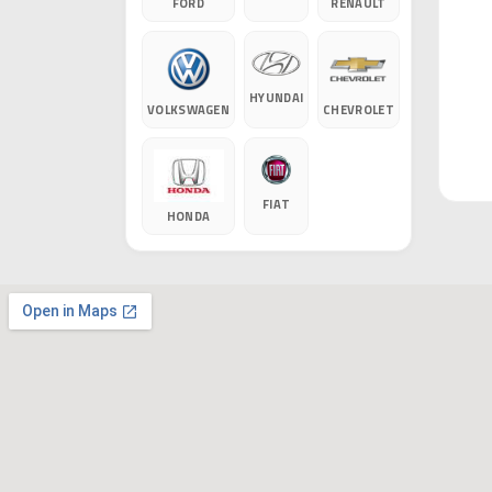
FORD
RENAULT
HYUNDAI
VOLKSWAGEN
CHEVROLET
FIAT
HONDA