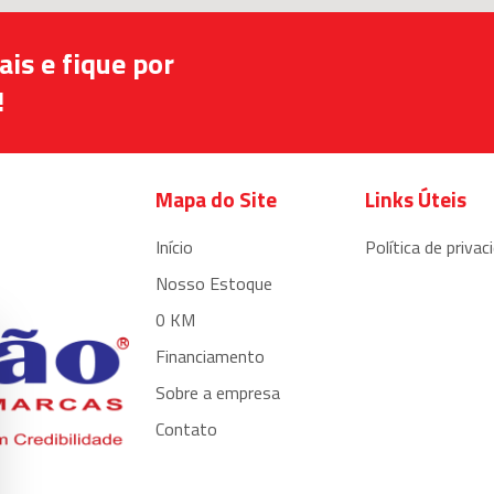
is e fique por
!
Mapa do Site
Links Úteis
Início
Política de privac
Nosso Estoque
0 KM
Financiamento
Sobre a empresa
Contato