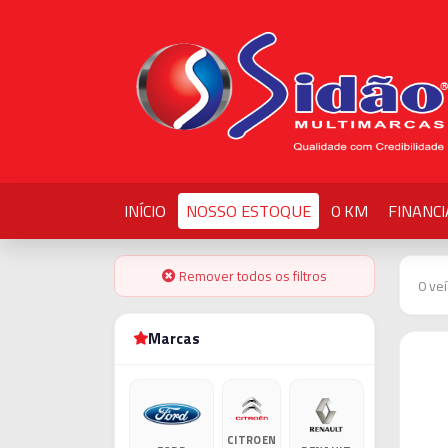
INÍCIO
NOSSO ESTOQUE
0 KM
FINANC
Remover todos os filtros
0 ve
Marcas
CITROEN