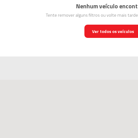
Nenhum veículo encont
Tente remover alguns filtros ou volte mais tard
Ver todos os veículos