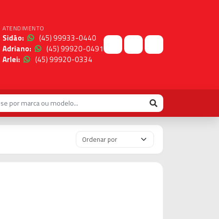
ATENDIMENTO
Sidão:
(45) 99933-0440
Adriano:
(45) 99920-0491
Arlei:
(45) 99920-0334