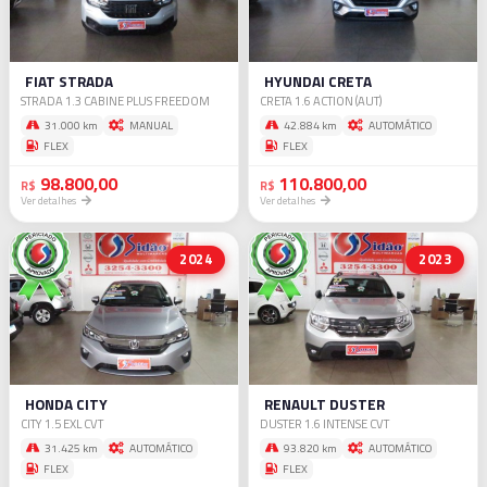
(45)
99933-
0440
ADRIANO
FIAT STRADA
HYUNDAI CRETA
(45)
STRADA 1.3 CABINE PLUS FREEDOM
CRETA 1.6 ACTION (AUT)
99920-
31.000 km
MANUAL
42.884 km
AUTOMÁTICO
0491
FLEX
FLEX
ARLEI
98.800,00
110.800,00
R$
R$
(45)
Ver detalhes
Ver detalhes
99920-
0334
2024
2023
HONDA CITY
RENAULT DUSTER
CITY 1.5 EXL CVT
DUSTER 1.6 INTENSE CVT
31.425 km
AUTOMÁTICO
93.820 km
AUTOMÁTICO
FLEX
FLEX