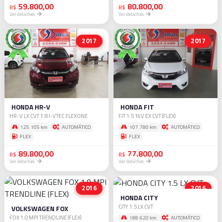
59.800,00
80.800,00
R$
R$
Ver detalhes
Ver detalhes
2017
2017
HONDA HR-V
HONDA FIT
HR-V LX CVT 1.8 I-VTEC FLEXONE
FIT 1.5 16V EX CVT (FLEX)
125.105 km
AUTOMÁTICO
107.780 km
AUTOMÁTICO
FLEX
FLEX
89.800,00
77.800,00
R$
R$
Ver detalhes
Ver detalhes
2016
2016
HONDA CITY
CITY 1.5 LX CVT
VOLKSWAGEN FOX
FOX 1.0 MPI TRENDLINE (FLEX)
188.620 km
AUTOMÁTICO