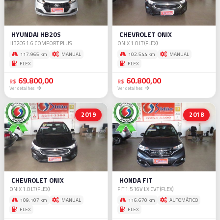
HYUNDAI HB20S
CHEVROLET ONIX
HB20S 1.6 COMFORT PLUS
ONIX 1.0 LT (FLEX)
117.965 km
MANUAL
102.544 km
MANUAL
FLEX
FLEX
69.800,00
60.800,00
R$
R$
Ver detalhes
Ver detalhes
2019
2018
CHEVROLET ONIX
HONDA FIT
ONIX 1.0 LT (FLEX)
FIT 1.5 16V LX CVT (FLEX)
109.107 km
MANUAL
116.670 km
AUTOMÁTICO
FLEX
FLEX