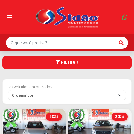
INÍCIO
NOSSO
ESTOQUE
0
KM
FILTRAR
FINANCIAMENTO
20 veículos encontrados
SOBRE
A
EMPRESA
CONTATO
2025
2024
SIDÃO